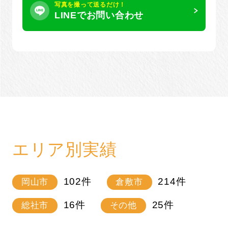
写真を撮って送るだけ！
LINEでお問い合わせ
エリア別実績
102
件
214
件
岡山市
倉敷市
16
件
25
件
総社市
その他