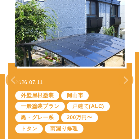
2026.07.04
倉敷市
白・ベージュ系
外壁塗装
戸建て(モルタル)
100万〜200万円
一般塗装プラン
倉敷市中島 外壁を石目調仕上げで塗装 本物の天然石のように