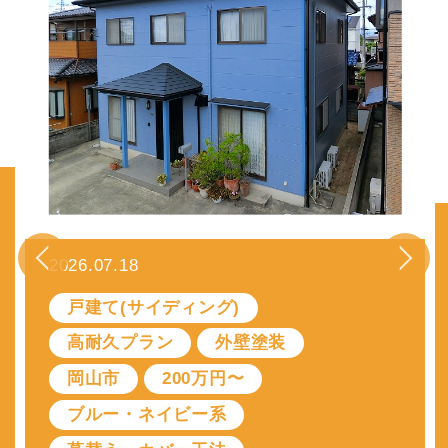
2026.07.11
外壁屋根塗装
岡山市
一般塗装プラン
戸建て(ALC)
黒・グレー系
200万円〜
トタン
雨漏り修理