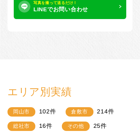
写真を撮って送るだけ！
LINEでお問い合わせ
エリア別実績
102
件
214
件
岡山市
倉敷市
16
件
25
件
総社市
その他