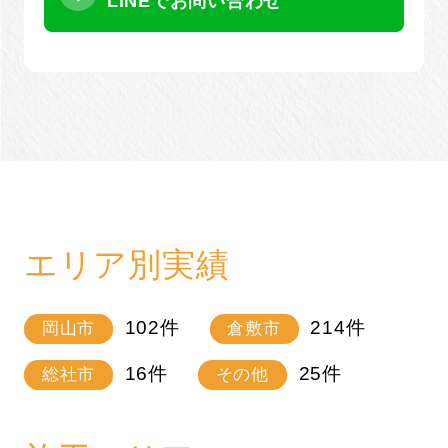
LINEでお問い合わせ
エリア別実績
102
件
214
件
岡山市
倉敷市
16
件
25
件
総社市
その他