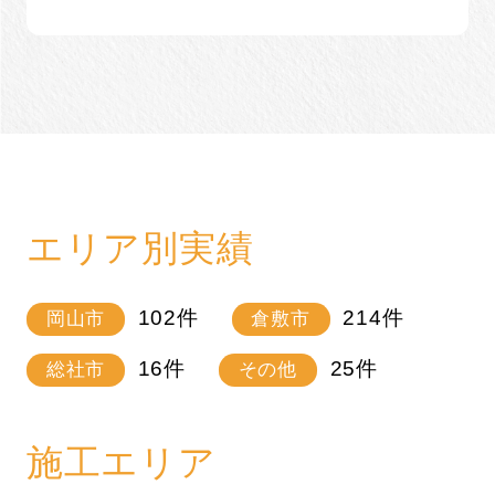
エリア別実績
102
件
214
件
岡山市
倉敷市
16
件
25
件
総社市
その他
施工エリア