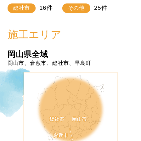
16
件
25
件
総社市
その他
施工エリア
岡山県全域
岡山市、倉敷市、総社市、早島町