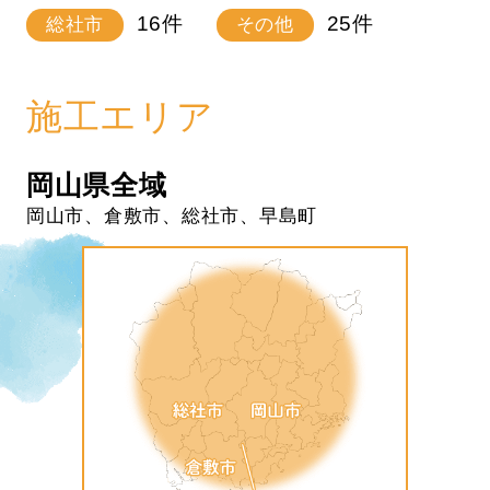
16
件
25
件
総社市
その他
施工エリア
岡山県全域
岡山市、倉敷市、総社市、早島町