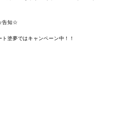
☆告知☆
ート塗夢ではキャンペーン中！！