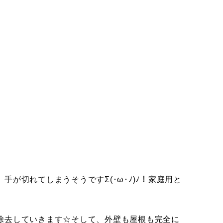
切れてしまうそうですΣ(･ω･ﾉ)ﾉ！家庭用と
除去していきます☆そして、外壁も屋根も完全に