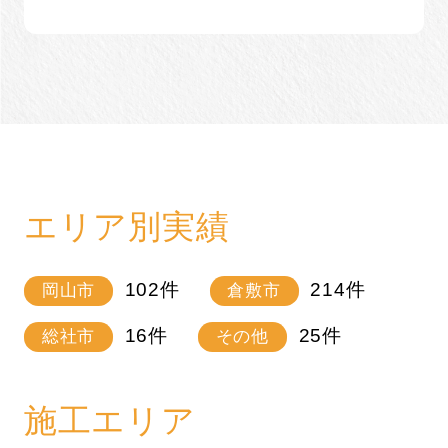
エリア別実績
102
件
214
件
岡山市
倉敷市
16
件
25
件
総社市
その他
施工エリア