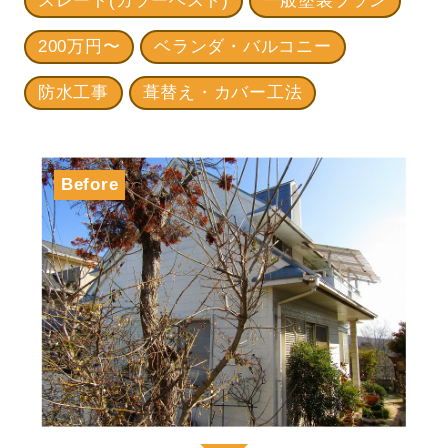
スレート(カラーベスト)
一般塗装プラン
200万円〜
ベランダ・バルコニー
防水工事
葺替え・カバー工法