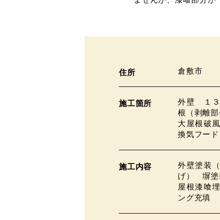
倉敷市
住所
外壁 １
施工箇所
根（剥離部
大屋根破
換気フー
外壁塗装
施工内容
げ） 塀塗
屋根漆喰
ング充填