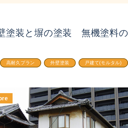
壁塗装と塀の塗装 無機塗料
高耐久プラン
外壁塗装
戸建て(モルタル)