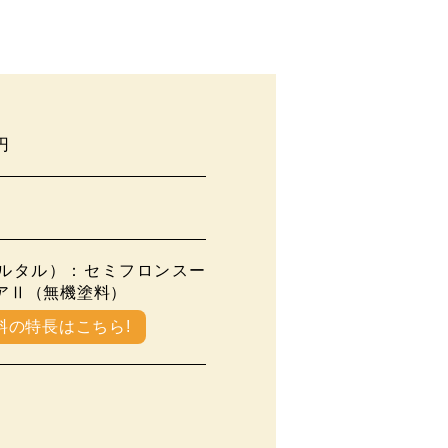
円
ルタル）：セミフロンスー
アⅡ（無機塗料）
料の特長はこちら!