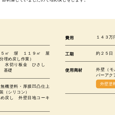
１４３万
費用
３５㎡ 塀 １１９㎡ 屋
約２５日
工期
分埋め戻し作業）
風 水切り板金 ひさし
外壁（モ
ド 基礎
使用商材
パーアク
外壁塗
（無機塗料・厚膜凹凸仕上
装（シリコン）
埋め戻し 外壁目地コーキ