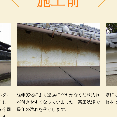
ルタル
経年劣化により塗膜にツヤがなくなり汚れ
塀に
まし
が付きやすくなっていました。高圧洗浄で
修材
が今回
長年の汚れを落とします。
しま