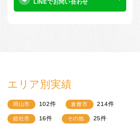
LINEでお問い合わせ
エリア別実績
102
件
214
件
岡山市
倉敷市
16
件
25
件
総社市
その他