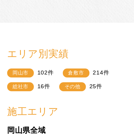
エリア別実績
102
件
214
件
岡山市
倉敷市
16
件
25
件
総社市
その他
施工エリア
岡山県全域