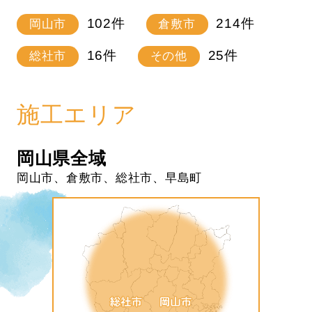
102
件
214
件
岡山市
倉敷市
16
件
25
件
総社市
その他
施工エリア
岡山県全域
岡山市、倉敷市、総社市、早島町