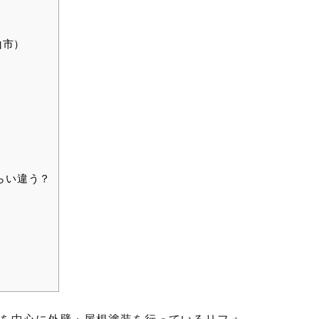
山市）
らい違う？