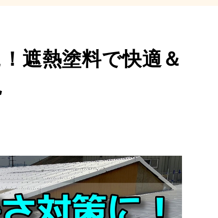
に！遮熱塗料で快適＆
現