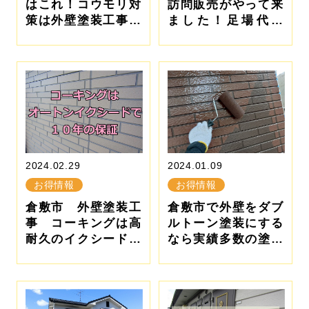
はこれ！コウモリ対
訪問販売がやって来
策は外壁塗装工事で
ました！足場代無
できる
料・・
2024.02.29
2024.01.09
お得情報
お得情報
倉敷市 外壁塗装工
倉敷市で外壁をダブ
事 コーキングは高
ルトーン塗装にする
耐久のイクシードで
なら実績多数の塗夢
保証も
で♪