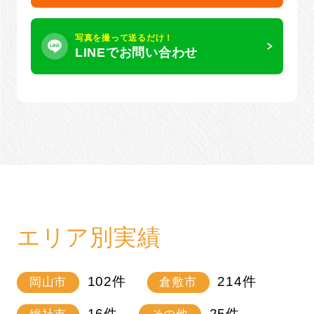
写真を撮って送るだけ！
LINEでお問い合わせ
エリア別実績
102
件
214
件
岡山市
倉敷市
16
件
25
件