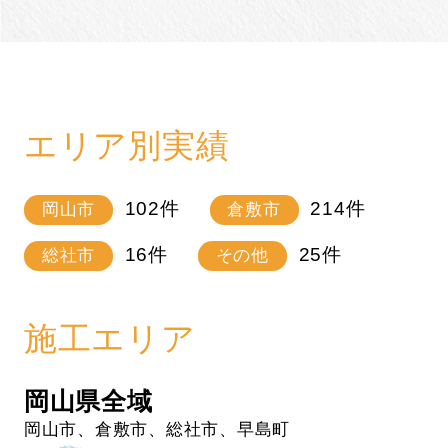
エリア別実績
102
件
214
件
岡山市
倉敷市
16
件
25
件
総社市
その他
施工エリア
岡山県全域
岡山市、倉敷市、総社市、早島町