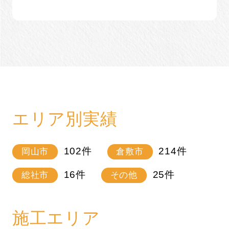
エリア別実績
102
件
214
件
岡山市
倉敷市
16
件
25
件
総社市
その他
施工エリア