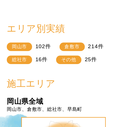
エリア別実績
102
件
214
件
岡山市
倉敷市
16
件
25
件
総社市
その他
施工エリア
岡山県全域
岡山市、倉敷市、総社市、早島町