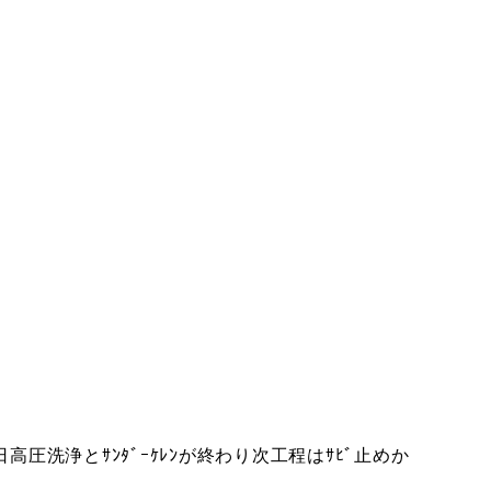
圧洗浄とｻﾝﾀﾞｰｹﾚﾝが終わり次工程はｻﾋﾞ止めか