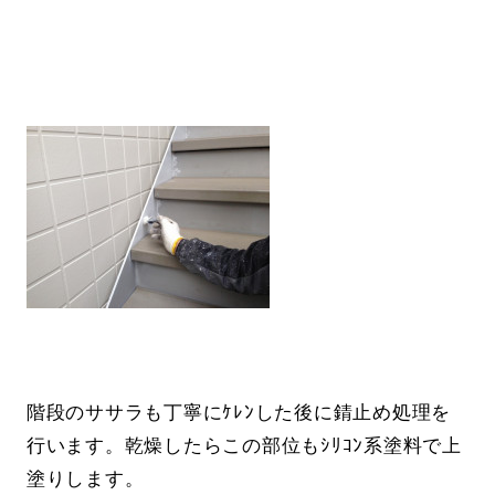
階段のササラも丁寧にｹﾚﾝした後に錆止め処理を
行います。乾燥したらこの部位もｼﾘｺﾝ系塗料で上
塗りします。