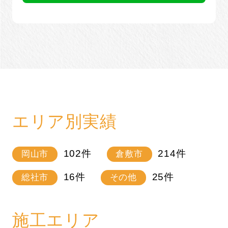
エリア別実績
102
件
214
件
岡山市
倉敷市
16
件
25
件
総社市
その他
施工エリア