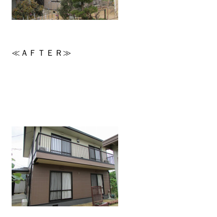
≪ＡＦＴＥＲ≫