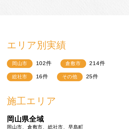
エリア別実績
102
件
214
件
岡山市
倉敷市
16
件
25
件
総社市
その他
施工エリア
岡山県全域
岡山市、倉敷市、総社市、早島町