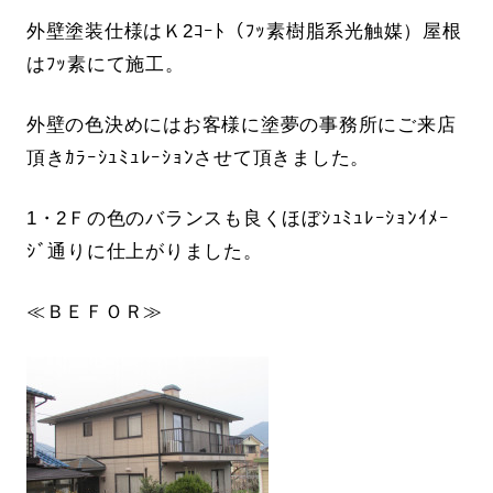
外壁塗装仕様はＫ2ｺｰﾄ（ﾌｯ素樹脂系光触媒）屋根
はﾌｯ素にて施工。
外壁の色決めにはお客様に塗夢の事務所にご来店
頂きｶﾗｰｼｭﾐｭﾚｰｼｮﾝさせて頂きました。
1・2Ｆの色のバランスも良くほぼｼｭﾐｭﾚｰｼｮﾝｲﾒｰ
ｼﾞ通りに仕上がりました。
≪ＢＥＦＯＲ≫