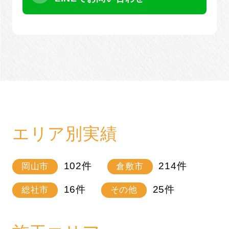
エリア別実績
102
件
214
件
岡山市
倉敷市
16
件
25
件
総社市
その他