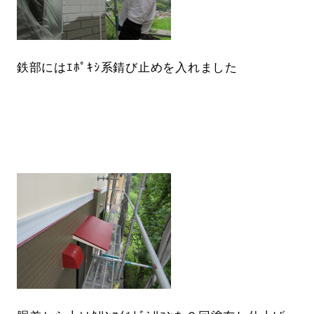
鉄部にはｴﾎﾟｷｼ系錆び止めを入れました