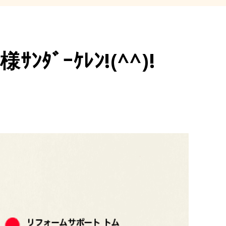
ﾀﾞｰｹﾚﾝ!(^^)!