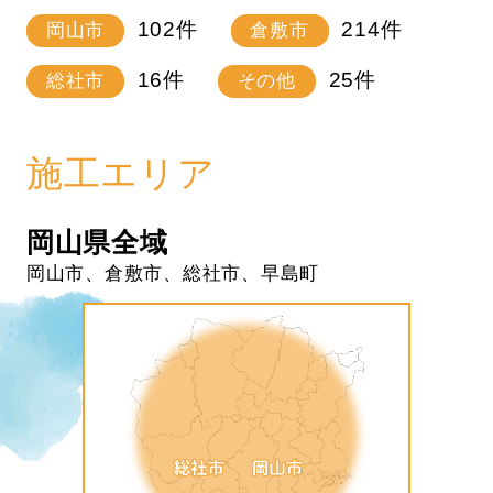
102
件
214
件
岡山市
倉敷市
16
件
25
件
総社市
その他
施工エリア
岡山県全域
岡山市、倉敷市、総社市、早島町