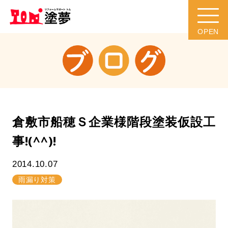
倉敷市船穂Ｓ企業様階段塗装仮設工
事!(^^)!
2014.10.07
雨漏り対策