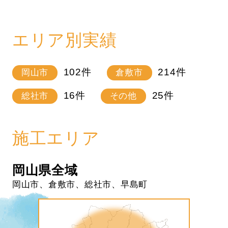
エリア別実績
102
件
214
件
岡山市
倉敷市
16
件
25
件
総社市
その他
施工エリア
岡山県全域
岡山市、倉敷市、総社市、早島町