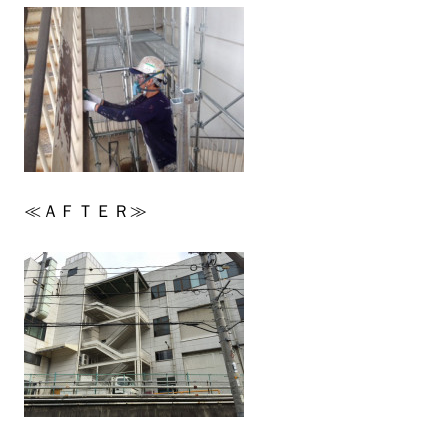
≪ＡＦＴＥＲ≫