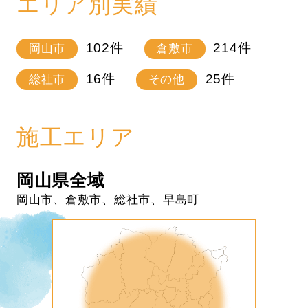
エリア別実績
102
件
214
件
岡山市
倉敷市
16
件
25
件
総社市
その他
施工エリア
岡山県全域
岡山市、倉敷市、総社市、早島町