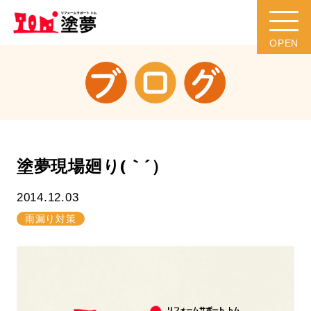
塗夢現場廻り(｀´）
2014.12.03
雨漏り対策