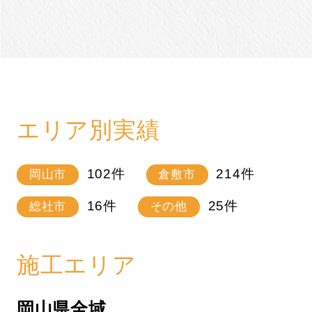
エリア別実績
102
件
214
件
岡山市
倉敷市
16
件
25
件
総社市
その他
施工エリア
岡山県全域