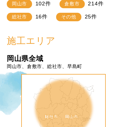
102
件
214
件
岡山市
倉敷市
16
件
25
件
総社市
その他
施工エリア
岡山県全域
岡山市、倉敷市、総社市、早島町