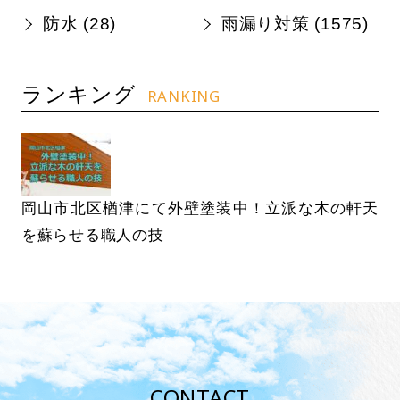
防水 (
28
)
雨漏り対策 (
1575
)
ランキング
RANKING
岡山市北区楢津にて外壁塗装中！立派な木の軒天
を蘇らせる職人の技
CONTACT