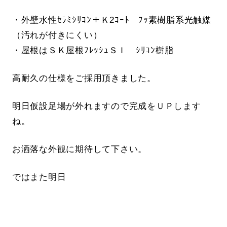
・外壁水性ｾﾗﾐｼﾘｺﾝ＋Ｋ2ｺｰﾄ ﾌｯ素樹脂系光触媒
（汚れが付きにくい）
・屋根はＳＫ屋根ﾌﾚｯｼｭＳＩ ｼﾘｺﾝ樹脂
高耐久の仕様をご採用頂きました。
明日仮設足場が外れますので完成をＵＰします
ね。
お洒落な外観に期待して下さい。
ではまた明日