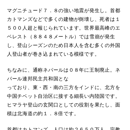
マグニチュード７．８の強い地震が発生し。首都
カトマンズなどで多くの建物が倒壊し、死者は１
５００人超と報じられています。世界最高峰のエ
ベレスト（８８４８メートル）では雪崩が発生
し、登山シーズンのため日本人を含む多くの外国
人登山者が巻き込まれている模様です。
ちなみに、通称ネパールは０８年に王制廃止。ネ
パール連邦民主共和国とな
っており、東・西・南の三方をインドに、北方を
中国チベット自治区に接する細長い内陸国です。
ヒマラヤ登山の玄関口としての役割を果たし、面
積は北海道の約１．８倍です。
首都はカトマンズ。人口は約２６５０万人、宗教