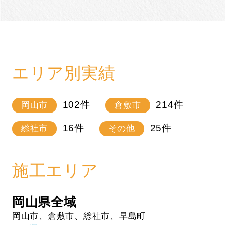
エリア別実績
102
件
214
件
岡山市
倉敷市
16
件
25
件
総社市
その他
施工エリア
岡山県全域
岡山市、倉敷市、総社市、早島町