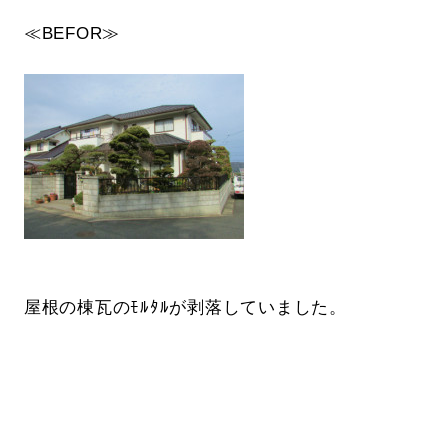
≪BEFOR≫
屋根の棟瓦のﾓﾙﾀﾙが剥落していました。