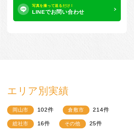
写真を撮って送るだけ！
LINEでお問い合わせ
エリア別実績
102
件
214
件
岡山市
倉敷市
16
件
25
件
総社市
その他