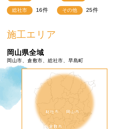
16
件
25
件
総社市
その他
施工エリア
岡山県全域
岡山市、倉敷市、総社市、早島町