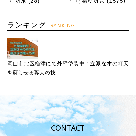
防水 (
28
)
雨漏り対策 (
1575
)
ランキング
RANKING
岡山市北区楢津にて外壁塗装中！立派な木の軒天
を蘇らせる職人の技
CONTACT