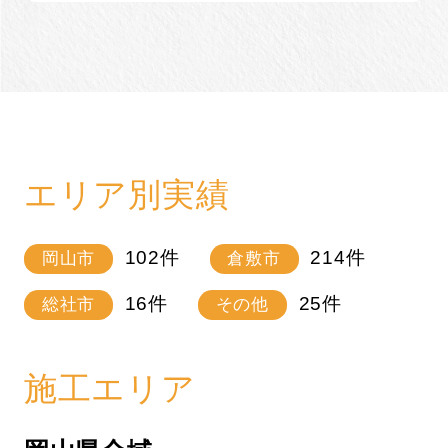
エリア別実績
102
件
214
件
岡山市
倉敷市
16
件
25
件
総社市
その他
施工エリア