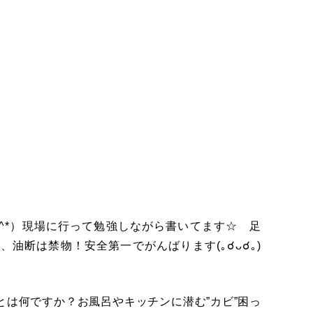
^*）現場に行って勉強しながら書いてます☆ 足
油断は禁物！安全第一でがんばります(｡☌ᴗ☌｡)
は何ですか？お風呂やキッチンに潜む”カビ”困っ