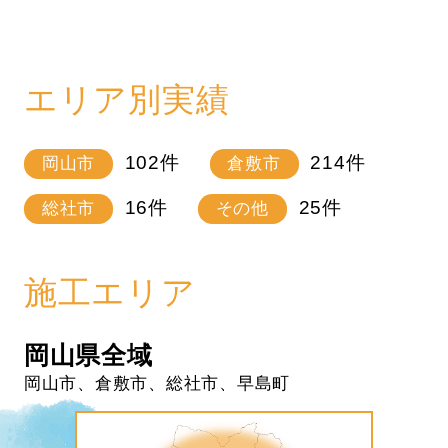
エリア別実績
102
件
214
件
岡山市
倉敷市
16
件
25
件
総社市
その他
施工エリア
岡山県全域
岡山市、倉敷市、総社市、早島町