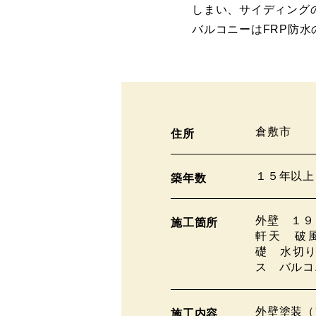
しまい、サイディング
バルコニーはFRP防
倉敷市
住所
１５年以上
築年数
外壁 １９
施工箇所
軒天 破
礎 水切
ス バルコ
外壁塗装（
施工内容