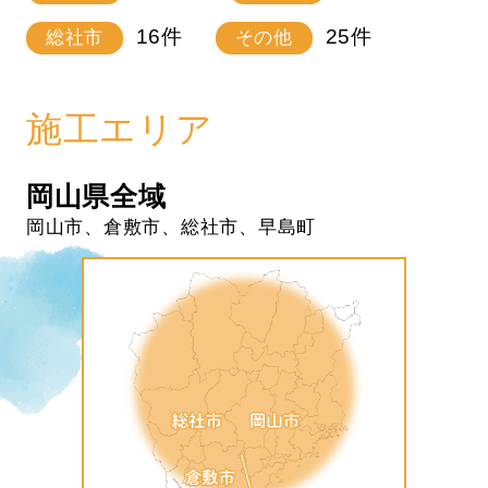
16
件
25
件
総社市
その他
施工エリア
岡山県全域
岡山市、倉敷市、総社市、早島町