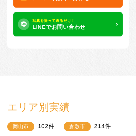
写真を撮って送るだけ！
LINEでお問い合わせ
エリア別実績
102
件
214
件
岡山市
倉敷市