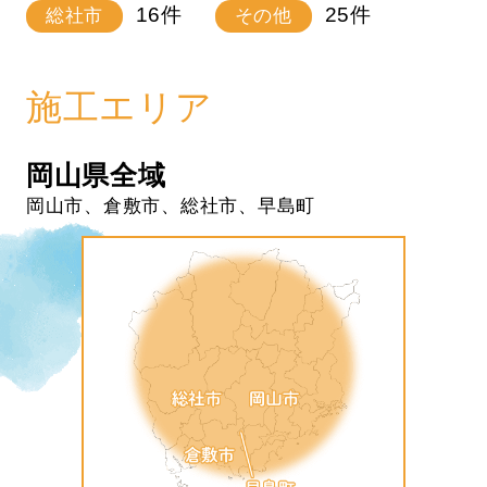
16
件
25
件
総社市
その他
施工エリア
岡山県全域
岡山市、倉敷市、総社市、早島町