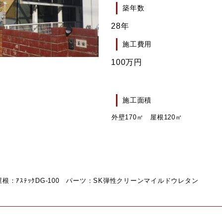
築年数
28年
施工費用
100万円
施工面積
外壁170㎡ 屋根120㎡
：ｱｽﾃｯｸDG-100 パーツ：SK弾性クリーンマイルドウレタン