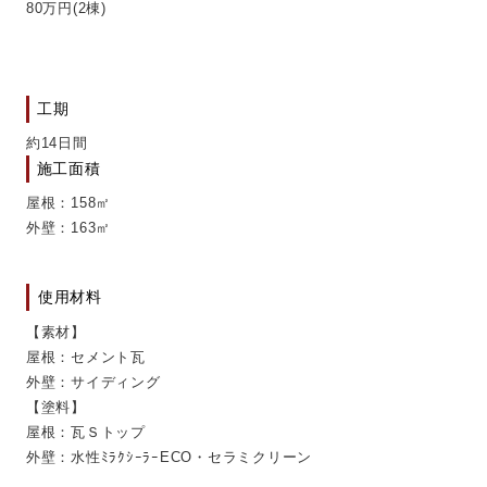
80万円(2棟)
工期
約14日間
施工面積
屋根：158㎡
外壁：163㎡
使用材料
【素材】
屋根：セメント瓦
外壁：サイディング
【塗料】
屋根：瓦Ｓトップ
外壁：水性ﾐﾗｸｼｰﾗｰECO・セラミクリーン