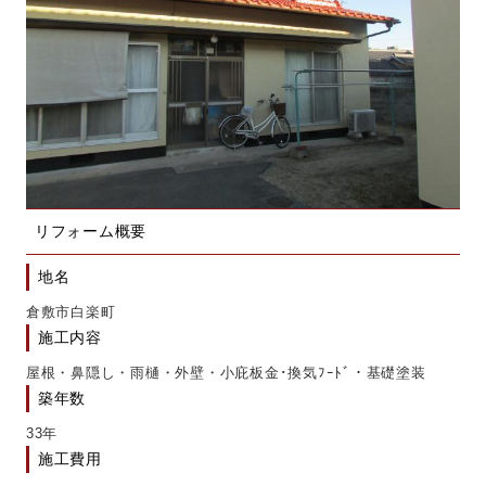
リフォーム概要
地名
倉敷市白楽町
施工内容
屋根・鼻隠し・雨樋・外壁・
小庇板金･換気ﾌｰﾄﾞ・基礎塗装
築年数
33年
施工費用