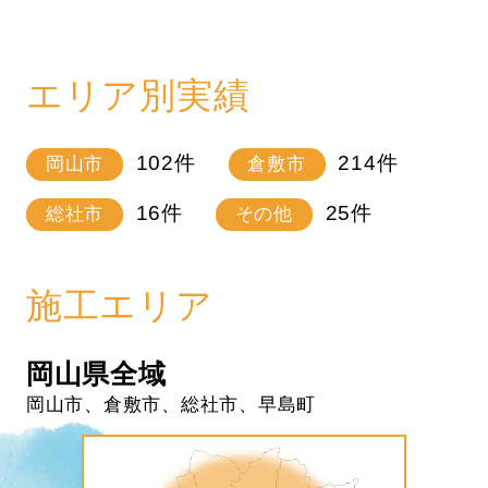
エリア別実績
102
件
214
件
岡山市
倉敷市
16
件
25
件
総社市
その他
施工エリア
岡山県全域
岡山市、倉敷市、総社市、早島町