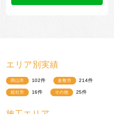
エリア別実績
102
件
214
件
岡山市
倉敷市
16
件
25
件
総社市
その他
施工エリア