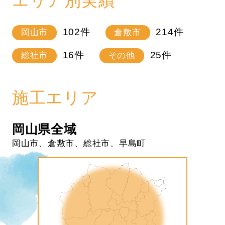
102
件
214
件
岡山市
倉敷市
16
件
25
件
総社市
その他
施工エリア
岡山県全域
岡山市、倉敷市、総社市、早島町