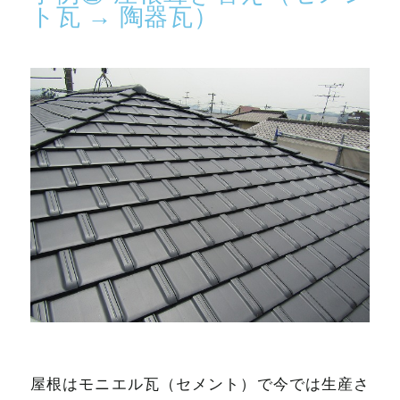
ト瓦 → 陶器瓦）
屋根はモニエル瓦（セメント）で今では生産さ