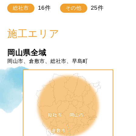
16
件
25
件
総社市
その他
施工エリア
岡山県全域
岡山市、倉敷市、総社市、早島町