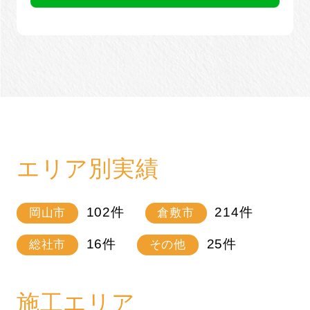
エリア別実績
102
件
214
件
岡山市
倉敷市
16
件
25
件
総社市
その他
施工エリア