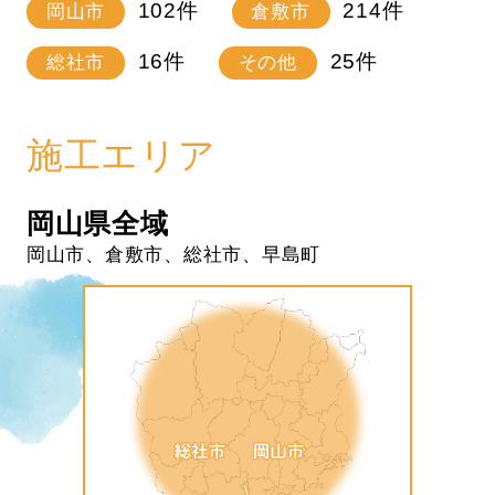
102
件
214
件
岡山市
倉敷市
16
件
25
件
総社市
その他
施工エリア
岡山県全域
岡山市、倉敷市、総社市、早島町