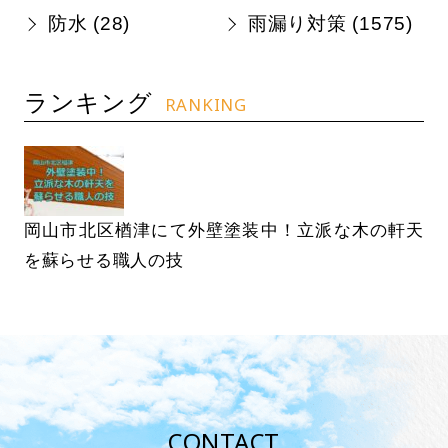
防水 (
28
)
雨漏り対策 (
1575
)
ランキング
RANKING
岡山市北区楢津にて外壁塗装中！立派な木の軒天
を蘇らせる職人の技
CONTACT