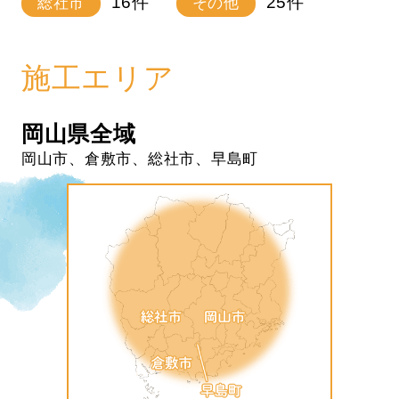
16
件
25
件
総社市
その他
施工エリア
岡山県全域
岡山市、倉敷市、総社市、早島町