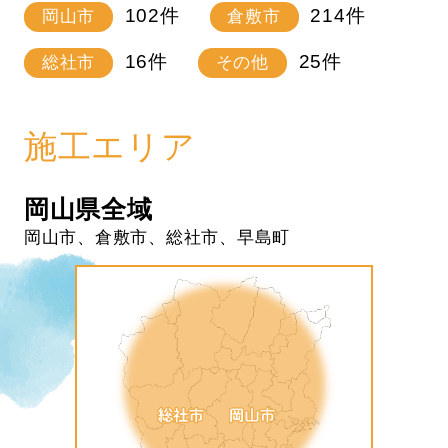
102
件
214
件
岡山市
倉敷市
16
件
25
件
総社市
その他
施工エリア
岡山県全域
岡山市、倉敷市、総社市、早島町