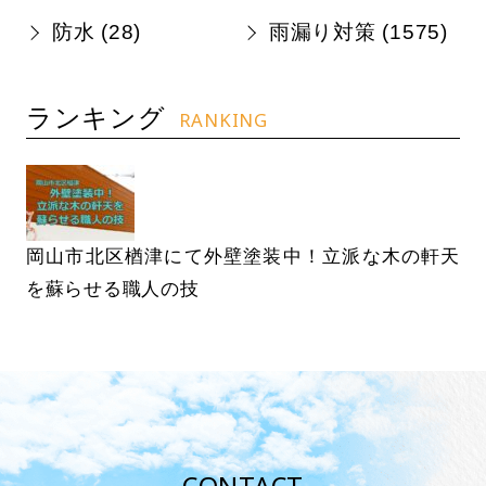
防水 (
28
)
雨漏り対策 (
1575
)
ランキング
RANKING
岡山市北区楢津にて外壁塗装中！立派な木の軒天
を蘇らせる職人の技
CONTACT