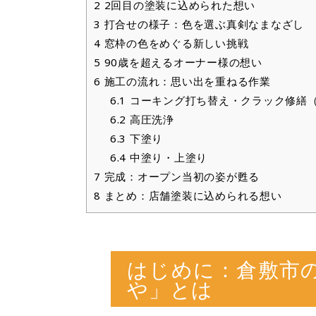
2
2回目の塗装に込められた想い
3
打合せの様子：色を選ぶ真剣なまなざし
4
窓枠の色をめぐる新しい挑戦
5
90歳を超えるオーナー様の想い
6
施工の流れ：思い出を重ねる作業
6.1
コーキング打ち替え・クラック修繕
6.2
高圧洗浄
6.3
下塗り
6.4
中塗り・上塗り
7
完成：オープン当初の姿が甦る
8
まとめ：店舗塗装に込められる想い
はじめに：倉敷市
や」とは