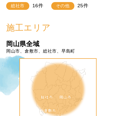
16
件
25
件
総社市
その他
施工エリア
岡山県全域
岡山市、倉敷市、総社市、早島町