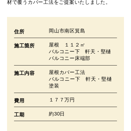
材で覆うカバー工法をご提案いたしました。
岡山市南区箕島
住所
屋根 １１２㎡
施工箇所
バルコニー下 軒天・堅樋
バルコニー床端部
屋根カバー工法
施工内容
バルコニー下 軒天・堅樋
塗装
１７７万円
費用
約30日
工期