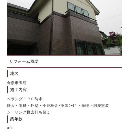
リフォーム概要
地名
倉敷市玉島
施工内容
ベランダＦＲＰ防水
軒天・雨樋・外壁・
小庇板金･換気ﾌｰﾄﾞ・基礎・胴差塗装
シーリング撤去打ち替え
築年数
9年