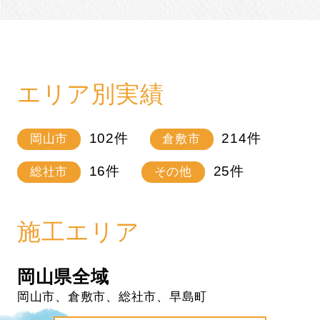
エリア別実績
102
件
214
件
岡山市
倉敷市
16
件
25
件
総社市
その他
施工エリア
岡山県全域
岡山市、倉敷市、総社市、早島町