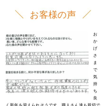
お客様の声
お
か
げ
さ
ま
で
気
持
ち
良
く新年を迎えられそうです。職人さん達も親切で